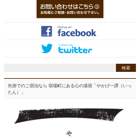
矢掛でのご宿泊なら 宿場町にある心の湯宿「やかげ一譚（いっ
たん）」