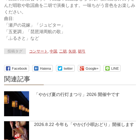
んだ唱歌や歌謡曲を二胡で演奏します。
一味ちがう音色をお楽しみ
ください。
曲目:
「瀬戸の花嫁」「ジュピター」
「五更調」「琵琶湖周航の歌」
「ふるさと」など
投稿タグ
コンサート
,
中国
,
二胡
,
矢掛
,
胡弓
Facebook
Hatena
twitter
Google+
LINE
関連記事
「やかげ夏の行灯まつり」2026 開催中です
2026.8.22 今年も「やかげ小唄おどり」開催します