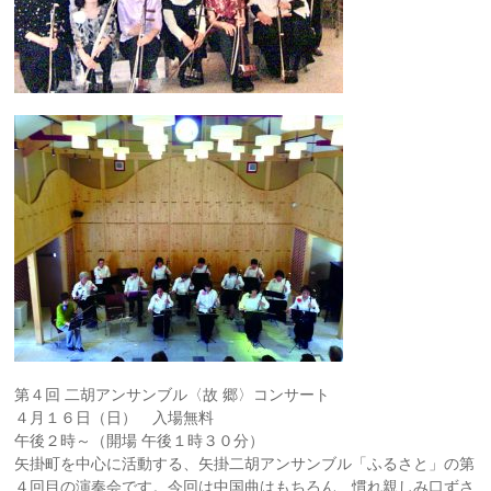
第４回 二胡アンサンブル〈故 郷〉コンサート
４月１６日（日） 入場無料
午後２時～（開場 午後１時３０分）
矢掛町を中心に活動する、矢掛二胡アンサンブル「ふるさ
と」の第
４回目の演奏会です。今回は中国曲はもちろん、
慣れ親しみ口ずさ