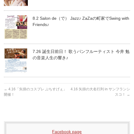
8.2 Salon de（で） Jazz♪ ZaZaの町家でSwing with
Friends♪
7.26 誕生日前日！ 歌うパンフルーティスト 今井 勉
の音楽人生の響き♪
←
4.16「矢掛のコスプレ ぶちすげぇ」
4.16 矢掛の大名行列 in サンフランシ
開催！
スコ！
→
Facebook page