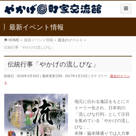
最新イベント情報
HOME
»
最新イベント情報
»
過去のイベント
»
伝統行事「やかげの流しびな」
伝統行事「やかげの流しびな」
投稿日 : 2016年3月26日
最終更新日時 : 2017年1月13日
カテゴリー :
過去のイベン
ト
地元に伝わる逸話をもとにス
トーリー化され、日本初の
「流しびな行列」として注目
を集めている「やかげの流し
びな」。
本陣・脇本陣通りでは人力車