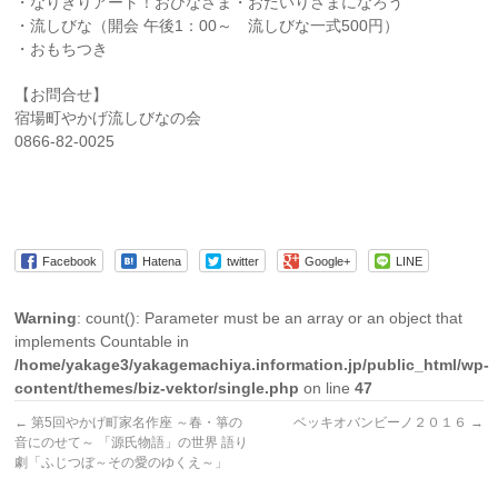
・なりきりアート！おひなさま・おだいりさまになろう
・流しびな（開会 午後1：00～ 流しびな一式500円）
・おもちつき
【お問合せ】
宿場町やかげ流しびなの会
0866-82-0025
Facebook
Hatena
twitter
Google+
LINE
Warning
: count(): Parameter must be an array or an object that
implements Countable in
/home/yakage3/yakagemachiya.information.jp/public_html/wp-
content/themes/biz-vektor/single.php
on line
47
←
第5回やかげ町家名作座 ～春・箏の
ベッキオバンビーノ２０１６
→
音にのせて～ 「源氏物語」の世界 語り
劇「ふじつぼ～その愛のゆくえ～」