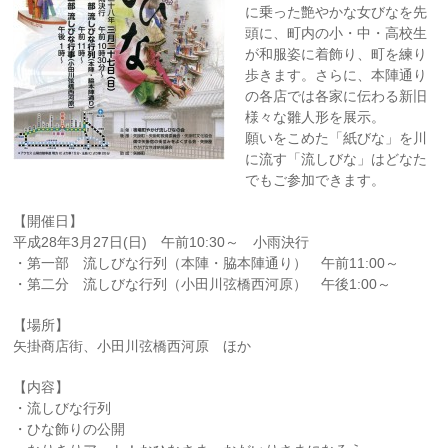
に乗った艶やかな女びなを先
頭に、町内の小・中・高校生
が和服姿に着飾り、町を練り
歩きます。さらに、本陣通り
の各店では各家に伝わる新旧
様々な雛人形を展示。
願いをこめた「紙びな」を川
に流す「流しびな」はどなた
でもご参加できます。
【開催日】
平成28年3月27日(日) 午前10:30～ 小雨決行
・第一部 流しびな行列（本陣・脇本陣通り） 午前11:00～
・第二分 流しびな行列（小田川弦橋西河原） 午後1:00～
【場所】
矢掛商店街、小田川弦橋西河原 ほか
【内容】
・流しびな行列
・ひな飾りの公開